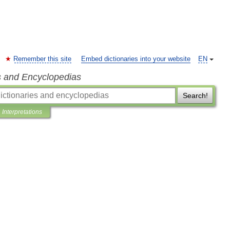
Remember this site
Embed dictionaries into your website
EN
s and Encyclopedias
Search!
Interpretations