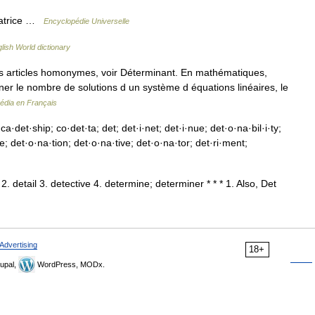
matrice …
Encyclopédie Universelle
lish World dictionary
 articles homonymes, voir Déterminant. En mathématiques,
iner le nombre de solutions d un système d équations linéaires, le
édia en Français
a·det·ship; co·det·ta; det; det·i·net; det·i·nue; det·o·na·bil·i·ty;
le; det·o·na·tion; det·o·na·tive; det·o·na·tor; det·ri·ment;
detail 3. detective 4. determine; determiner * * * 1. Also, Det
Advertising
18+
upal,
WordPress, MODx.