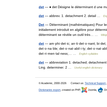
det
— ● det Désigne le déterminant d une 
det
— abbrev. 1. detachment 2. detail …
Eng
Det
— Déterminant (mathématiques) Pour les
initialement introduit en algèbre pour déterm
déterminant se révèle un outil très… …
Wikip
det
— am·phi·det·ic; an·ti·det·o·nant; bi·det; c
det·o·na·ble; det·o·nat·abil·i·ty; det·o·nat·ab
det·ri·men·tal·ness;… …
English syllables
det
— abbreviation 1. detached; detachment 2. 
Ling. determiner. 2 …
Useful english dictionary
© Academic, 2000-2026
Contact us:
Technical Support
,
Dictionaries export
, created on PHP,
Joomla,
Dr