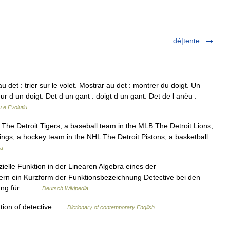
dé|tente
 det : trier sur le volet. Mostrar au det : montrer du doigt. Un
seur d un doigt. Det d un gant : doigt d un gant. Det de l anèu :
 e Evolutiu
 The Detroit Tigers, a baseball team in the MLB The Detroit Lions,
ings, a hockey team in the NHL The Detroit Pistons, a basketball
ia
ielle Funktion in der Linearen Algebra eines der
rn ein Kurzform der Funktionsbezeichnung Detective bei den
rzung für… …
Deutsch Wikipedia
ation of detective …
Dictionary of contemporary English